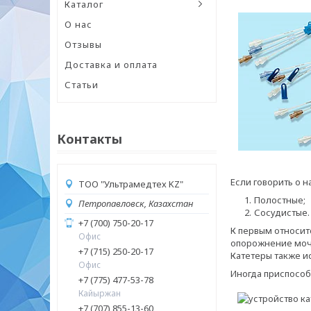
Каталог
О нас
Отзывы
Доставка и оплата
Статьи
Контакты
Если говорить о н
ТОО "Ультрамедтех KZ"
Полостные;
Петропавловск, Казахстан
Сосудистые.
+7 (700) 750-20-17
К первым относит
Офис
опорожнение моче
+7 (715) 250-20-17
Катетеры также и
Офис
Иногда приспособ
+7 (775) 477-53-78
Кайыржан
+7 (707) 855-13-60