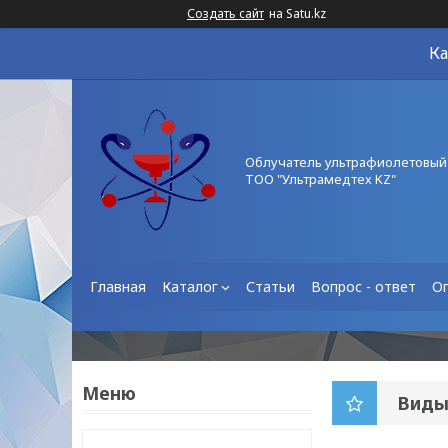
Создать сайт
на Satu.kz
Ка
Облучатель ультрафиолетовый
ТОО "Ультрамедтех KZ"
Главная
Каталог
Статьи
Вопрос - ответ
О
Виды