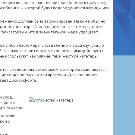
ивенного позволяет ввести приспособление в саму вену,
пособления, к которой будут подсоединяться шприцы или
епременно должен быть зафиксирован. На коже обычно
ного пластыря. А вот современные катетеры, в том
фиксаторами, что в значительной мере упрощает
а, либо эластомера, определенного вида каучука, то
 его плюс состоит в том, что он не взаимодействует с
 используют, как мягкие, так и жесткие катетеры,
.
яется со специальным мешком, в котором скапливается
е мочеприемника или протечки. Для крепления
ывает дискомфорта.
й уход.
е время
до 78 часов.
 а также
кой и
ирая