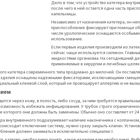
Дело в том, что устройство катетера внутр
после чего в ней остается одна часть прис
капельницы.
Независимо от назначения катетера, он н
приспособление фиксируют при помощи обыч
числе урологические оснащаются особыми 
использование.
Если первые изделия производили из латекс
сейчас чаще используется силикон. Главный
жидкостями организма. На сегодняшний день
применяемые в хирургии и лечебных целях
ого катетера современного типа продумано до мелочей. Он поставл
изделия оснащены надежными фиксаторами, исключающими смещени
циальный клеевой слой, который не провоцирует аллергию и не выз
лием
дится через кожу, в полость, либо сосуд, за ним требуется правильны
возможность избежать инфицирования. У трубок строго ограниченно
е которого они должны быть заменены. Обычно оно составляет от 24 
ера внутривенного подразумевает наличие наконечника с колпачком,
происходит отключение систему, нужно сразу закрыть клапан. Установ
обления должен заниматься исключительно специалист.
ть катетер, необходимо понять, какое изделие вам необходимо. Выб