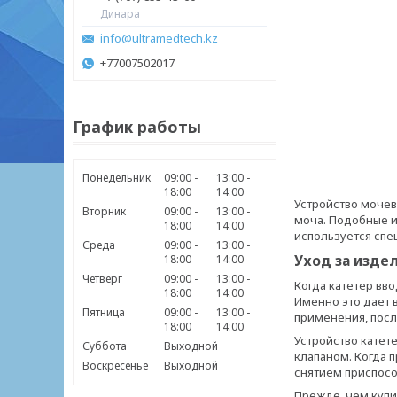
Динара
info@ultramedtech.kz
+77007502017
График работы
Понедельник
09:00
13:00
18:00
14:00
Устройство мочев
Вторник
09:00
13:00
моча. Подобные 
18:00
14:00
используется спе
Среда
09:00
13:00
Уход за изде
18:00
14:00
Четверг
09:00
13:00
Когда катетер вво
18:00
14:00
Именно это дает 
Пятница
09:00
13:00
применения, посл
18:00
14:00
Устройство катет
Суббота
Выходной
клапаном. Когда 
Воскресенье
Выходной
снятием приспос
Прежде, чем купи