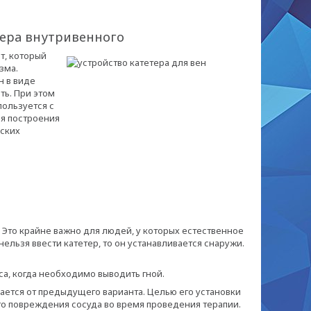
тера внутривенного
т, который
зма.
н в виде
ть. При этом
ользуется с
ля построения
еских
 Это крайне важно для людей, у которых естественное
льзя ввести катетер, то он устанавливается снаружи.
а, когда необходимо выводить гной.
ается от предыдущего варианта. Целью его установки
о повреждения сосуда во время проведения терапии.