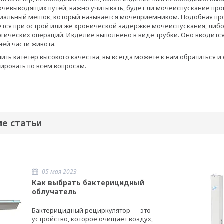
очевыводящих путей, важно учитывать, будет ли мочеиспускание про
циальный мешок, который называется мочеприемником. Подобная п
тся при острой или же хронической задержке мочеиспускания, либо
гических операций. Изделие выполнено в виде трубки. Оно вводится
ней части живота.
пить катетер высокого качества, вы всегда можете к нам обратиться 
тировать по всем вопросам.
ие статьи
05 мая 2023
Как выбрать бактерицидный
облучатель
Бактерицидный рециркулятор — это
устройство, которое очищает воздух,