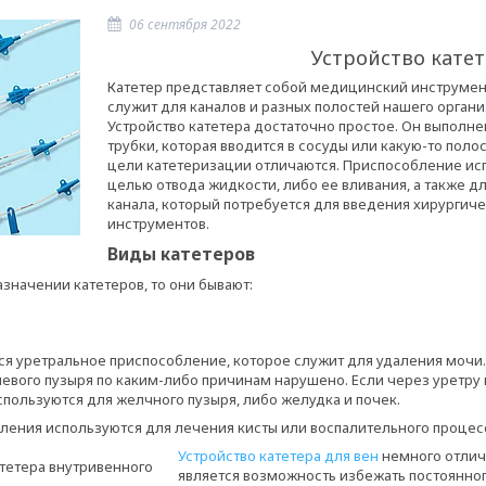
06 сентября 2022
Устройство кате
Катетер представляет собой медицинский инструмен
служит для каналов и разных полостей нашего органи
Устройство катетера достаточно простое. Он выполне
трубки, которая вводится в сосуды или какую-то полос
цели катетеризации отличаются. Приспособление исп
целью отвода жидкости, либо ее вливания, а также д
канала, который потребуется для введения хирургич
инструментов.
Виды катетеров
азначении катетеров, то они бывают:
ся уретральное приспособление, которое служит для удаления мочи.
вого пузыря по каким-либо причинам нарушено. Если через уретру не
спользуются для желчного пузыря, либо желудка и почек.
ления используются для лечения кисты или воспалительного процесс
Устройство катетера для вен
немного отлич
является возможность избежать постоянног