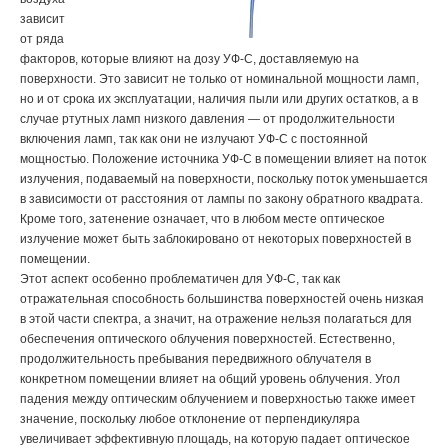
зависит
от ряда
факторов, которые влияют на дозу УФ-С, доставляемую на
поверхности. Это зависит не только от номинальной мощности ламп,
но и от срока их эксплуатации, наличия пыли или других остатков, а в
случае ртутных ламп низкого давления — от продолжительности
включения ламп, так как они не излучают УФ-С с постоянной
мощностью. Положение источника УФ-С в помещении влияет на поток
излучения, подаваемый на поверхности, поскольку поток уменьшается
в зависимости от расстояния от лампы по закону обратного квадрата.
Кроме того, затенение означает, что в любом месте оптическое
излучение может быть заблокировано от некоторых поверхностей в
помещении.
Этот аспект особенно проблематичен для УФ-С, так как
отражательная способность большинства поверхностей очень низкая
в этой части спектра, а значит, на отражение нельзя полагаться для
обеспечения оптического облучения поверхностей. Естественно,
продолжительность пребывания передвижного облучателя в
конкретном помещении влияет на общий уровень облучения. Угол
падения между оптическим облучением и поверхностью также имеет
значение, поскольку любое отклонение от перпендикуляра
увеличивает эффективную площадь, на которую падает оптическое