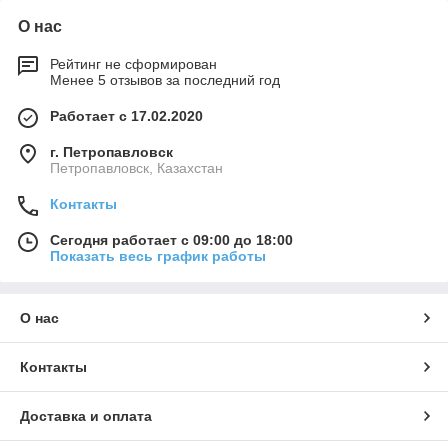
безопасное применение. Рациональное
О нас
использование катетеров помогает спасти жизнь
пациенту.
Рейтинг не сформирован
Менее 5 отзывов за последний год
Почему купить катетер зонд
Работает с 17.02.2020
дуоденальный стоит в компании
"Ультрамедтех KZ"
г. Петропавловск
Петропавловск, Казахстан
Контакты
Удобство
Сегодня работает с 09:00 до 18:00
Показать весь график работы
У нас можно подобрать и приобрести
принадлежности для работы
профессиональных хирургов в одном онлайн-
О нас
каталоге.
Контакты
Доставка и оплата
Наличие сертификатов