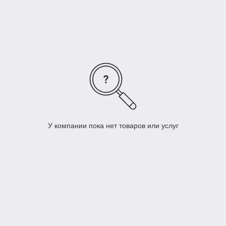
У компании пока нет товаров или услуг
Купить зонд катетер для
профессионального применения
В нашей компании вы сможете приобрести всё
необходимое для работы торакального хирурга.Все
зонды и катетеры поставляются в индивидуальной
стерильной упаковке, что гарантирует их максимально