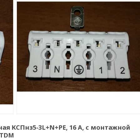
я КСПнз5-3L+N+PE, 16 A, с монтажной
 TDM