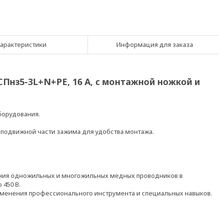
арактеристики
Информация для заказа
Пнз5-3L+N+PE, 16 A, с монтажной ножкой и
борудования.
 подвижной части зажима для удобства монтажа.
ния одножильных и многожильных медных проводников в
450 В.
именения профессионального инструмента и специальных навыков.