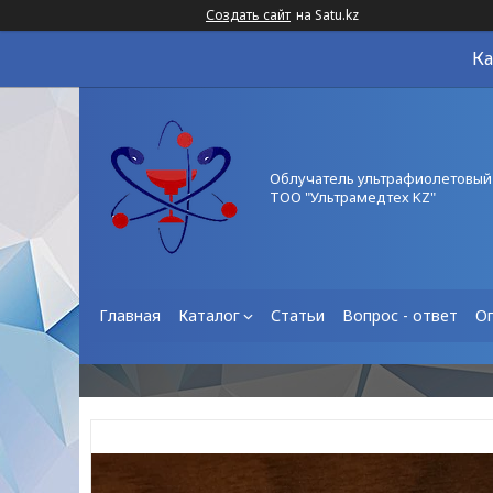
Создать сайт
на Satu.kz
Ка
Облучатель ультрафиолетовый
ТОО "Ультрамедтех KZ"
Главная
Каталог
Статьи
Вопрос - ответ
О