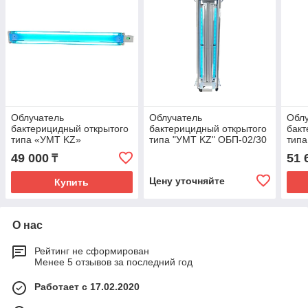
Облучатель
Облучатель
Обл
бактерицидный открытого
бактерицидный открытого
бакт
типа «УМТ KZ»
типа "УМТ KZ" ОБП-02/30
тип
ОБН-02/30 настенный со
передвижной со
ОБН-
49 000
51 
₸
счетчиком
счетчиком наработки
ламп
Цену уточняйте
Купить
О нас
Рейтинг не сформирован
Менее 5 отзывов за последний год
Работает с 17.02.2020