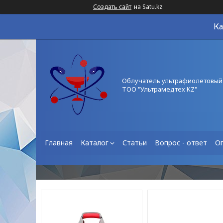
Создать сайт
на Satu.kz
Ка
Облучатель ультрафиолетовый
ТОО "Ультрамедтех KZ"
Главная
Каталог
Статьи
Вопрос - ответ
О