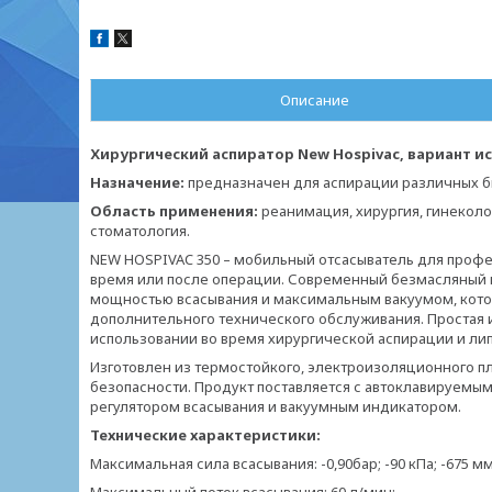
Описание
Хирургический аспиратор New Hospivac, вариант ис
Назначение:
предназначен для аспирации различных био
Область применения:
реанимация, хирургия, гинеколо
стоматология.
NEW HOSPIVAC 350 – мобильный отсасыватель для профе
время или после операции. Современный безмасляный н
мощностью всасывания и максимальным вакуумом, котор
дополнительного технического обслуживания. Простая и
использовании во время хирургической аспирации и ли
Изготовлен из термостойкого, электроизоляционного п
безопасности. Продукт поставляется с автоклавируемы
регулятором всасывания и вакуумным индикатором.
Технические характеристики:
Максимальная сила всасывания: -0,90бар; -90 кПа; -675 мм.