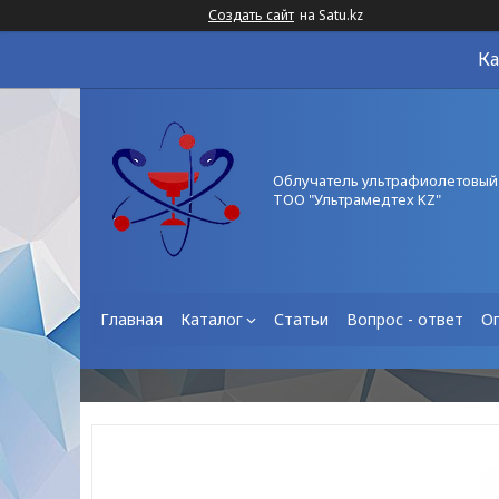
Создать сайт
на Satu.kz
Ка
Облучатель ультрафиолетовый
ТОО "Ультрамедтех KZ"
Главная
Каталог
Статьи
Вопрос - ответ
О