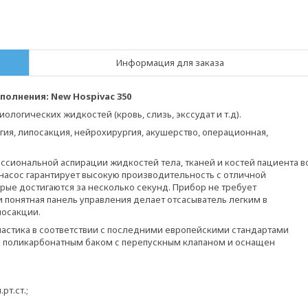
Информация для заказа
полнения: New Hospivac 350
логических жидкостей (кровь, слизь, экссудат и т.д).
гия, липосакция, нейрохирургия, акушерство, операционная,
ссиональной аспирации жидкостей тела, тканей и костей пациента в
асос гарантирует высокую производительность с отличной
ые достигаются за несколько секунд. Прибор не требует
 понятная панель управления делает отсасыватель легким в
посакции.
ластика в соответствии с последними европейскими стандартами
м поликарбонатным баком с перепускным клапаном и оснащен
рт.ст.;