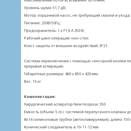
Максимальный поток всасывания: 60 л/мин;
Уровень шума: 51,7 дБ;
Мотор: поршневой насос, не требующий смазки и ухода;
Питание: 230В/50Гц;
Предохранитель: 1 х F1,6 A 250 В;
Рабочий цикл операции: нон-стоп;
Класс защиты от внешних воздействий: IP21.
Система переключения с помощью сенсорной кнопки по
прерывая аспирацию.
Габаритные размеры: 460 x 850 x 420 мм;
Вес: 13 кг.
Комплектация:
Хирургический аспиратор New Hospiva
Емкость (объем: 5 л) с системой перепускного клапа
8x14 силиконовые трубки (автоклавируемые), д
Конический соединитель ø 10-11-1