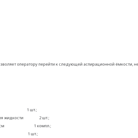
зволяет оператору перейти к следующей аспирационной ёмкости, н
c 350 1 шт.;
на для жидкости 2 шт.;
лина 150 см 1 компл.;
2 мм 1 шт.;