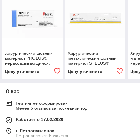
Хирургический шовный
Хирургический
Хиру
материал PROLUS®
металлический шовный
мат
нерассасывающийся,
материал STELUS®
нер
монофиламентный
нерассасывающийся,
мон
Цену уточняйте
Цену уточняйте
Цен
полипропилен
монофиламентный из
пол
нержавеющей стали 316 L
О нас
Рейтинг не сформирован
Менее 5 отзывов за последний год
Работает с 17.02.2020
г. Петропавловск
Петропавловск, Казахстан