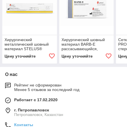
Хирургический
Хирургический шовный
Сетк
металлический шовный
материал BARB-E
PRO
материал STELUS®
рассасывающийся,
стер
нерассасывающийся,
Монофиламентная Поли
мон
Цену уточняйте
Цену уточняйте
Цен
монофиламентный из
(п-Диоксанон) (колючая)
вяза
нержавеющей стали 316 L
пол
прям
× 11
О нас
Рейтинг не сформирован
Менее 5 отзывов за последний год
Работает с 17.02.2020
г. Петропавловск
Петропавловск, Казахстан
Контакты