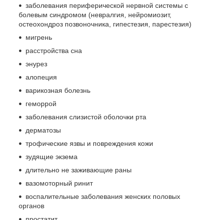
заболевания периферической нервной системы с
болевым синдромом (невралгия, нейромиозит,
остеохондроз позвоночника, гипестезия, парестезия)
мигрень
расстройства сна
энурез
алопеция
варикозная болезнь
геморрой
заболевания слизистой оболочки рта
дерматозы
трофические язвы и повреждения кожи
зудящие экзема
длительно не заживающие раны
вазомоторный ринит
воспалительные заболевания женских половых
органов
простатит