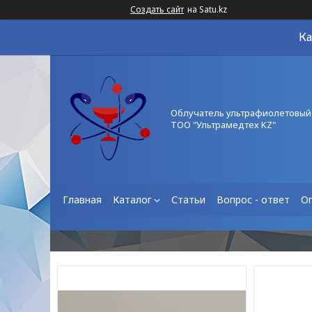
Создать сайт
на Satu.kz
Ка
Облучатель ультрафиолетовый
ТОО "Ультрамедтех KZ"
Главная
Каталог
Статьи
Вопрос - ответ
О