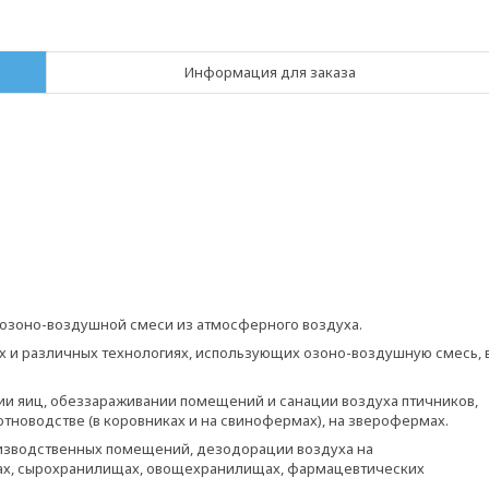
Информация для заказа
 озоно-воздушной смеси из атмосферного воздуха.
х и различных технологиях, использующих озоно-воздушную смесь, 
ии яиц, обеззараживании помещений и санации воздуха птичников,
вотноводстве (в коровниках и на свинофермах), на зверофермах.
оизводственных помещений, дезодорации воздуха на
дах, сырохранилищах, овощехранилищах, фармацевтических