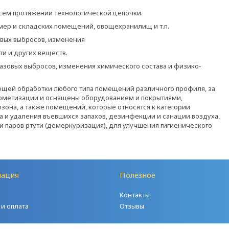
сём протяжении технологической цепочки.
мер и складских помещений, овощехранилищ и т.п.
вых выбросов, изменения
и и других веществ.
овых выбросов, изменения химического состава и физико-
ей обработки любого типа помещений различного профиля, за
рметизации и оснащены оборудованием и покрытиями,
зона, а также помещений, которые относятся к категории
а и удаления въевшихся запахов, дезинфекции и санации воздуха,
 паров ртути (демеркуризация), для улучшения гигиенического
ация
Полезное
Контакты
 и оплата
Отзывы