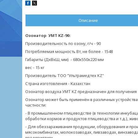
Описание
Озонатор УМТ KZ-90:
Производительность по озону, г/ч - 90
Потребляемая мощность Вт, не более - 1548
Габариты (ДхВхШ, мм) - 680х550х220 мм
вес - 15 кг
Производитель ТОО "Ультрамедтех KZ"
Страна изготовления - Казахстан
Озонатор воздуха УМТ KZ предназначен для получения
Озонатор может быть применён в различных устройства
частности:
- В промышленном птицеводстве (в технологии инкубац
обработки кормов и продуктов птицеводства и т.д.), жи
- Для обеззараживания продукции, оборудования и пр
мясокомбинатах, молокозаводах, пивзаводах, винзаво
предприятиях.