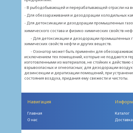
- В рыбодобывающей и перерабатывающей отрасли на в
- Для обеззараживания и дезодорации холодильных ка
- Для детоксикации и дезодорации промышленных газо
химического состава и физико-химических свойств нефт
- Для детоксикации и дезодорации промышленных газ
химических свойств нефти и других веществ.
- Озонатор может быть применён для обеззараживающ
исключением тех помещений, которые не поддаются ге
изготовленными из материалов, не стойких к действию о
взрывоопасных и огнеопасных; для дезодорации воздух
дезинсекции и дератизации помещений, при устранении
состояния воздуха, придания ему свежести и чистоты.
Навигация
Информ
Главная
Каталог
О нас
Доставка