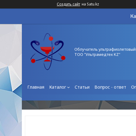
Создать сайт
на Satu.kz
Ка
Облучатель ультрафиолетовый
ТОО "Ультрамедтех KZ"
Главная
Каталог
Статьи
Вопрос - ответ
О