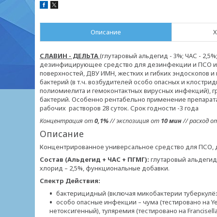
Описание
Х
СЛАВИН - ДЕЛЬТА
(глутаровый альдегид - 3%; ЧАС - 2,5
дезинфицирующее средство для дезинфекции и ПСО из
поверхностей, ДВУ ИМН, жестких и гибких эндоскопов и
бактерий (в т.ч. возбудителей особо опасных и клостри
полиомиелита и гемоконтактных вирусных инфекций), г
бактерий. Особенно рентабельно применение препарат
рабочих растворов 28 суток. Срок годности -3 года
Концентрация от
0,1%
// экспозиция от
10 мин
// расход 
Описание
Концентрированное универсальное средство для ПСО, 
Состав (Альдегид + ЧАС + ПГМГ):
глутаровый альдегид
хлорид – 2,5%, функциональные добавки.
Спектр Действия:
бактерицидный (включая микобактерии туберкулёза,
особо опасные инфекции – чума (тестировано на Yersi
нетоксигенный), туляремия (тестировано на Francisella