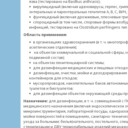
язва (тестировано на Bacillius anthracis);
вирулицидный (включая аденовирусы, герпес, грип
энтеральных и парентеральных гепатитов А, В, С, ВИЧ
фунгицидный (включая дрожжевые, плесневые гри
спороцидный (в том числе, споровые формы возбу
инфекций, тестировано на Clostridium perfringens тип 
Область применения:
в организациях здравоохранения (в т. ч. многопр
асептические отделения);
на объектах коммунальной и социальной сферы, на
подвижной состав);
на объектах пенитенциарной системы;
для дезинфекции медицинских и пищевых отходо
дезинфекции, очистки, мойки и дезодорирования 
контейнеров для отходов;
мусоропроводов, накопительных баков автономных
туалетов и биотуалетов;
для дезинфекции объектов окружающей среды при 
Назначение:
для дезинфекции, в т. ч. совмещённой с П
медицинского назначения (включая эндоскопическое об
микроинструментария, лабораторной посуды, одноразо
мойки поверхностей в помещениях, санитарно-техничес
ухода за больными; белья(нательного, постельного, спе
стерилизации и ДВУ термолабильных изделий медназна