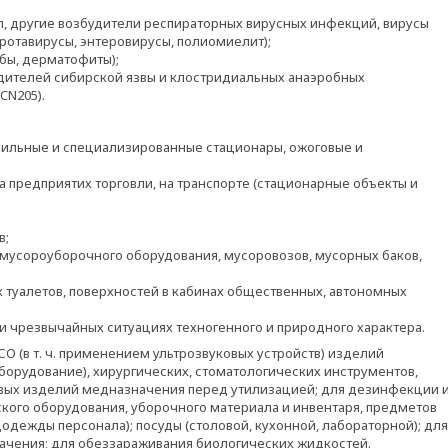
п, другие возбудители респираторных вирусных инфекций, вирусы
, ротавирусы, энтеровирусы, полиомиелит);
бы, дерматофиты);
дителей сибирской язвы и клостридиальных анаэробных
CN205).
офильные и специализированные стационары, ожоговые и
 предприятих торговли, на транспорте (стационарные объекты и
в;
мусороуборочного оборудования, мусоровозов, мусорных баков,
 туалетов, поверхностей в кабинах общественных, автономных
чрезвычайных ситуациях техногенного и природного характера.
СО (в т. ч. применением ультрозвуковых устройств) изделий
орудование), хирургических, стоматологических инструментов,
вых изделий медназначения перед утилизацией; для дезинфекции 
кого оборудования, уборочного материала и инвентаря, предметов
цодежды персонала); посуды (столовой, кухонной, лабораторной); для
чения; для обеззараживания биологических жидкостей.