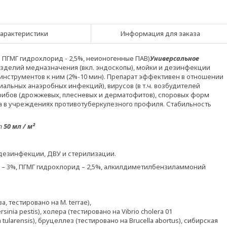
арактеристики
Информация для заказа
%; ПГМГ гидрохлорид - 2,5%, неионогенные ПАВ)
Универсальное
делий медназначения (вкл. эндоскопы), мойки и дезинфекции
 инструментов к ним (2%-10 мин). Препарат эффективен в отношении
диальных анаэробных инфекций), вирусов (в т.ч. возбудителей
рибов (дрожжевых, плесневых и дерматофитов), споровых форм
а в учреждениях противотуберкулезного профиля. Стабильность
от
50 мл / м
²
дезинфекции, ДВУ и стерилизации.
 – 3%, ПГМГ гидрохлорид – 2,5%, алкилдиметилбензиламмоний
 тестировано на М. terrae),
nia pestis), холера (тестировано на Vibrio cholera 01
 tularensis), бруцеллез (тестировано на Brucella abortus), сибирская