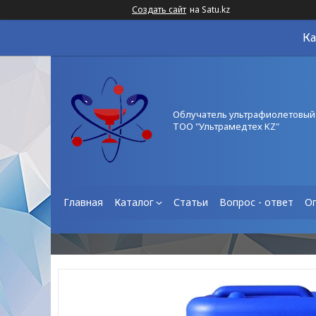
Создать сайт
на Satu.kz
Ка
Облучатель ультрафиолетовый
ТОО "Ультрамедтех KZ"
Главная
Каталог
Статьи
Вопрос - ответ
О