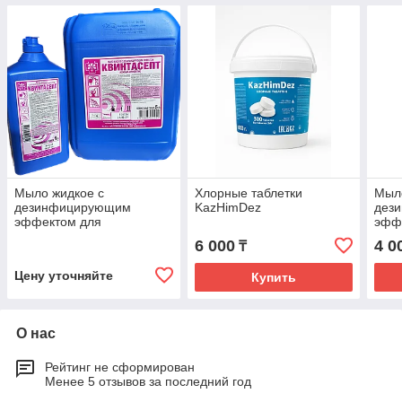
Мыло жидкое с
Хлорные таблетки
Мыл
дезинфицирующим
KazHimDez
дез
эффектом для
эфф
антисептики рук
анти
6 000
4 0
₸
Квинтасепт
Квин
Цену уточняйте
Купить
О нас
Рейтинг не сформирован
Менее 5 отзывов за последний год