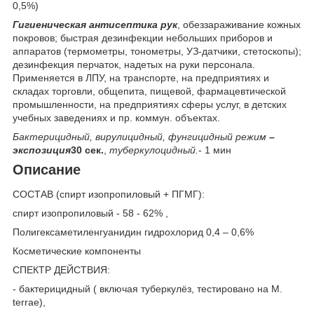
0,5%)
Гигиеническая антисептика рук
, обеззараживание кожных
покровов; быстрая дезинфекции небольших приборов и
аппаратов (термометры, тонометры, УЗ-датчики, стетоскопы);
дезинфекция перчаток, надетых на руки персонала.
Применяется в ЛПУ, на транспорте, на предприятиях и
складах торговли, общепита, пищевой, фармацевтической
промышленности, на предприятиях сферы услуг, в детских
учебных заведениях и пр. коммун. объектах.
Бактерицидный, вирулицидный, фунгицидный режим
–
экспозиция
30 сек.
,
туберкулоцидный.
- 1 мин
Описание
СОСТАВ (спирт изопропиловый + ПГМГ):
спирт изопропиловый - 58 - 62% ,
Полигексаметиленгуанидин гидрохлорид 0,4 – 0,6%
Косметические компоненты
СПЕКТР ДЕЙСТВИЯ:
- бактерицидный ( включая туберкулёз, тестировано на М.
terrae),