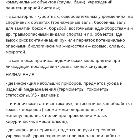
коммунальных объектов (сауны, бани), учреждений
пенитенциарной системы;
- в санаторно - курортных, оздоровительных учреждениях, на
спортивных объектах (тренажёрные залы, бассейны, залы
для занятий боксом, борьбой, восточными единоборствами и
др. травмоопасными видами спорта) и пр. объектов, где
высок риск контаминации рук или перчаток потенциально
опасными биологическими жидкостями – кровью, слизью,
мокротой.
- в комплексе противоэпидемических мероприятий при
ликвидации последствий чрезвычайных ситуаций;
НАЗНАЧЕНИЕ:
- дезинфекция небольших приборов, предметов ухода и
изделий медназначения (термометры, тонометры,
стетоскопы, УЗ - датчики);
- гигиеническая антисептика рук, антисептическая обработка
кожных покровов ( кроме кожи операционных и
манипуляционных полей при проведении малых
хирургических вмешательств);
- дезинфекция перчаток, надетых на руки персонала
учреждений здравоохранения при выполнении работ с