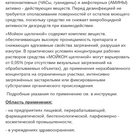
катионактивных (ЧАСы, гуанидины) и амфотерных (АМИНЫ)
активно - действующих веществ. Перед дезинфекцией не
требуется ополаскивание поверхностей от остатков моющего
средства, поскольку средство не снижает микробоцидной
активности дезсредств при взаимодействии.
«Мойкон щелочной» содержит комплекс веществ,
обеспечивающих высокую проницаемость препарата и
снижающих адгезивные свойства загрязнений, разрушая их
изнутри. В практических условиях концентрации рабочих
растворов средства «МОЙКОН щелочной» могут варьировать
от 0,05% (при отсутствии визуальных загрязнений на
обрабатываемых объектах), до применения неразбавленного
концентрата на ограниченных участках, интенсивно
загрязнённых застарелыми или фиксированными
субстратами органического происхождения.
Подробные указания по применению см. в инструкции.
Область применения:
- на предприятиях пищевой, перерабатывающей,
фармацевтической, биотехнологической, парфюмерно -
косметической промышленности;
- в учреждениях здравоохранения;