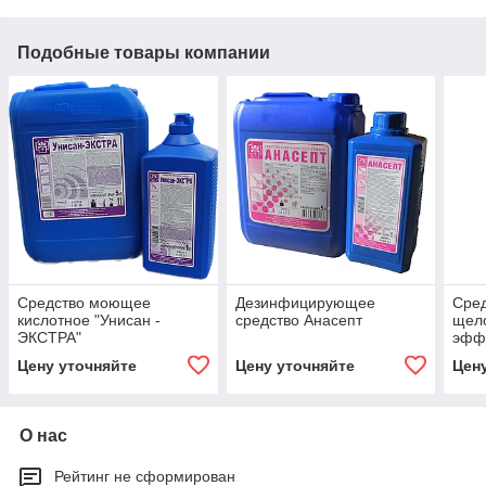
Подобные товары компании
Средство моющее
Дезинфицирующее
Сре
кислотное "Унисан -
средство Анасепт
щело
ЭКСТРА"
эфф
Цену уточняйте
Цену уточняйте
Цен
О нас
Рейтинг не сформирован