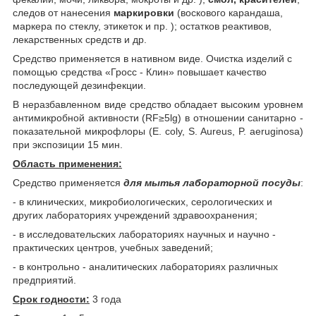
следов от нанесения
маркировки
(воскового карандаша,
маркера по стеклу, этикеток и пр. ); остатков реактивов,
лекарственных средств и др.
Средство применяется в нативном виде. Очистка изделий с
помощью средства «Гросс - Клин» повышает качество
последующей дезинфекции.
В неразбавленном виде средство обладает высоким уровнем
антимикробной активности (RF≥5lg) в отношении санитарно -
показательной микрофлоры (Е. соly, S. Aureus, P. aeruginosa)
при экспозиции 15 мин.
Область применения:
Средство применяется
для мытья лабораторной посуды
:
- в клинических, микробиологических, серологических и
других лабораториях учреждений здравоохранения;
- в исследовательских лабораториях научных и научно -
практических центров, учебных заведений;
- в контрольно - аналитических лабораториях различных
предприятий.
Срок годности:
3 года