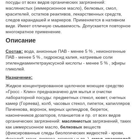
посуды от всех видов органических загрязнений:
маслянистых (иммерсионное масло), белковых, смол,
красителей, остатков реактивов, лекарственных средств,
следов карандашей и маркеров. Применяется в нативном
виде. Имеет отличную смываемость. Допускается повторное
многократное применение.
Описание
Состав:
вода, анионные ПАВ - менее 5 % , неионогенные
ПАВ - менее 5 % , гидроксид калия, натриевые соли
этилендиаминтетрауксусной кислоты - менее 5 % , эфиры
гликолей.
Назначение:
Жидкое концентрированное щелочное моющее средство
«Гросс - Клин» предназначено для мытья и очистки
лабораторной посуды: предметных стекол, кювет, счетных
камер (Горяева), колб, часовых стекол, пипеток, капилляров
Паченкова, воронок, мерных цилиндров, бюреток,
наконечников дозаторов, планшетов и пр. от всех видов
органических загрязнений:
маслянистых
загрязнений, таких
как
иммерсионное
масло,
белковых
веществ
(фиксированные следы биологических жидкостей - крови,
фекалий, мочи, ликвора, мокроты и др. ),
смол, красителей
,