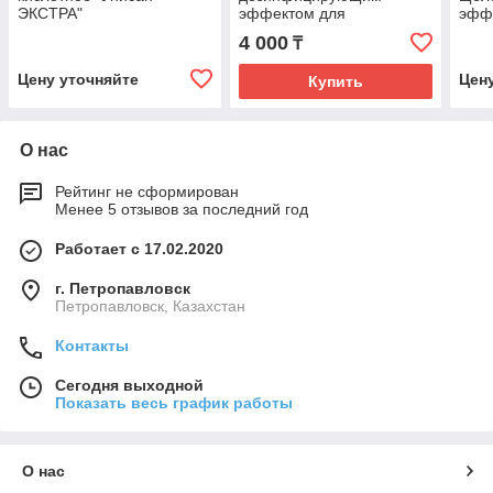
ЭКСТРА"
эффектом для
эфф
антисептики рук
4 000
₸
Квинтасепт
Цену уточняйте
Цен
Купить
О нас
Рейтинг не сформирован
Менее 5 отзывов за последний год
Работает с 17.02.2020
г. Петропавловск
Петропавловск, Казахстан
Контакты
Сегодня выходной
Показать весь график работы
О нас