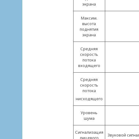
экрана
Максим.
высота
поднятия
экрана
Средняя
скорость
потока
входящего
Средняя
скорость
потока
нисходящего
Уровень
шума
Сигнализация
Звуковой сигн
лицевого