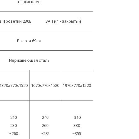
на дисплее
е 4 розетки 230В 3А Тип - закрытый
Высота 69см
Нержавеющая сталь
1370х770х1520
1670х770х1520
1970х770х1520
210
240
310
230
260
330
~260
~285
~355