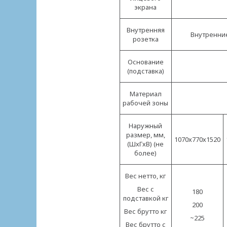
экрана
Внутренняя
Внутренни
розетка
Основание
(подставка)
Материал
рабочей зоны
Наружный
размер, мм,
1070х770х1520
(ШхГхВ) (не
более)
Вес нетто, кг
Вес с
180
подставкой кг
200
Вес брутто кг
~225
Вес брутто с