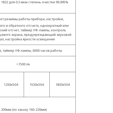
 1822 для 0.3 мкм степень очистки 99,995%
ет режимы работы прибора, настройки,
ого и обратного отсчета, однократный или
кий отсчет, таймер УФ-лампы, контроль
цевого экрана, предупреждающий звуковой
ал, настройка яркости освещения
, таймер УФ лампы, 6000 часов работы
>1500 лк
1230х504
1530х504
1830х504
200мм (по заказу 160-220мм)