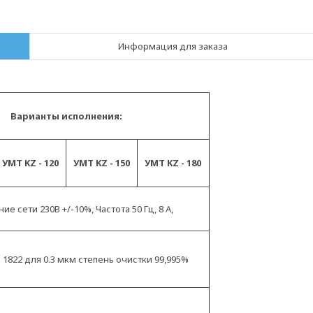
Информация для заказа
Варианты исполнения:
УМТ KZ -
120
УМТ KZ
-
1
50
УМТ KZ
- 180
е сети 230В +/-10%, Частота 50 Гц, 8 А,
 1822 для 0.3 мкм степень очистки 99,995%