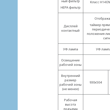
ный фильтр
Класс Н14 EN
НЕРА фильтр
Отобража
таймер прям
Дисплей
периодичес
контактный
положения ли
сигн
УФ лампа
УФ лампа
Освещение
рабочей зоны
Внутренний
размер
930х504
рабочей зоны
(не менее)
Рабочая
высота
подъема