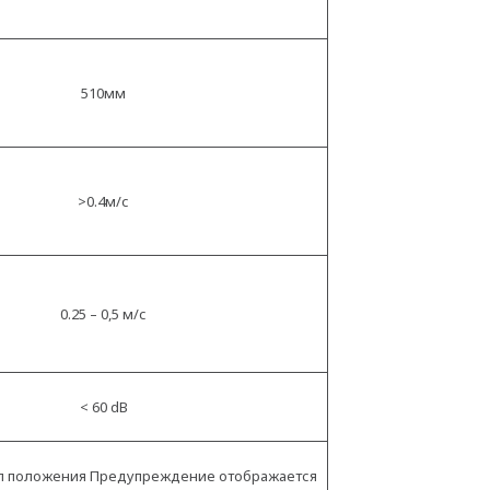
510мм
>0.4м/с
0.25 – 0,5 м/с
< 60 dB
ал положения Предупреждение отображается