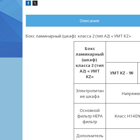
Описание
Бокс ламинарный (шкаф) класса 2 (тип А2) « УМТ KZ»
Бокс
ламинарный
(шкаф)
класса 2 (тип
А2) « УМТ
УМТ KZ
- 90
KZ»
Электропитан
Напряжени
ие шкафа
Основной
фильтр НЕРА
Класс Н14 EN
фильтр
Дополнитель