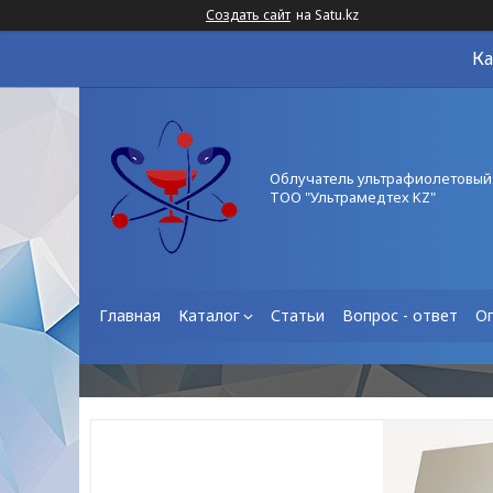
Создать сайт
на Satu.kz
Ка
Облучатель ультрафиолетовый
ТОО "Ультрамедтех KZ"
Главная
Каталог
Статьи
Вопрос - ответ
О