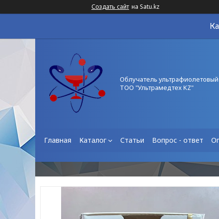
Создать сайт
на Satu.kz
Ка
Облучатель ультрафиолетовый
ТОО "Ультрамедтех KZ"
Главная
Каталог
Статьи
Вопрос - ответ
О