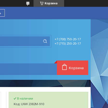
Корзина
ь
+7 (700) 750-20-17
+7 (715) 250-20-17
Корзина
В наличии
Код:
LNW 2382М-910