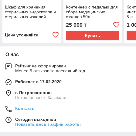
Шкаф для хранения
Контейнер с педалью для
Конт
стерильных эндоскопов и
сбора медицинских
инст
стерильных изделий
отходов 50л
5 л
медицинского назначения
25 000
1 0
₸
Цену уточняйте
Купить
О нас
Рейтинг не сформирован
Менее 5 отзывов за последний год
Работает с 17.02.2020
г. Петропавловск
Петропавловск, Казахстан
Контакты
Сегодня выходной
Показать весь график работы