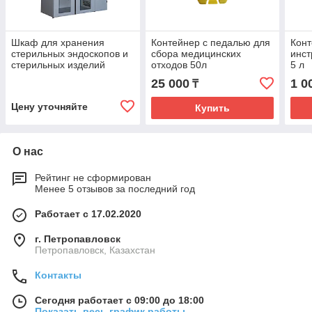
Шкаф для хранения
Контейнер с педалью для
Конт
стерильных эндоскопов и
сбора медицинских
инст
стерильных изделий
отходов 50л
5 л
медицинского назначения
25 000
1 0
₸
Цену уточняйте
Купить
О нас
Рейтинг не сформирован
Менее 5 отзывов за последний год
Работает с 17.02.2020
г. Петропавловск
Петропавловск, Казахстан
Контакты
Сегодня работает с 09:00 до 18:00
Показать весь график работы