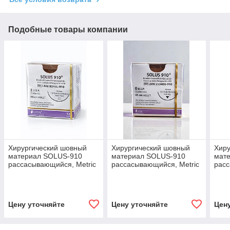
Подобные товары компании
Хирургический шовный
Хирургический шовный
Хиру
материал SOLUS-910
материал SOLUS-910
мат
рассасывающийся, Metric
рассасывающийся, Metric
расс
5, USP 2, 90 см, 1 игла, 45
3.5, USP 0, 45 см, 1 игла,
4, U
мм, изгиб 1/2
36 мм, изгиб 1/2
мм, 
Цену уточняйте
Цену уточняйте
Цен