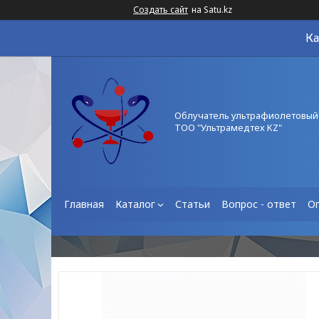
Создать сайт
на Satu.kz
Ка
Облучатель ультрафиолетовый
ТОО "Ультрамедтех KZ"
Главная
Каталог
Статьи
Вопрос - ответ
О