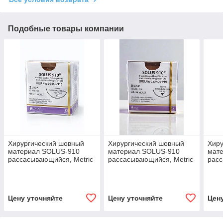
Подобные товары компании
Хирургический шовный
Хирургический шовный
Хиру
материал SOLUS-910
материал SOLUS-910
мат
рассасывающийся, Metric
рассасывающийся, Metric
расс
5, USP 2, 90 см, 1 игла, 45
3.5, USP 0, 45 см, 1 игла,
4, U
мм, изгиб 1/2
36 мм, изгиб 1/2
мм, 
Цену уточняйте
Цену уточняйте
Цен