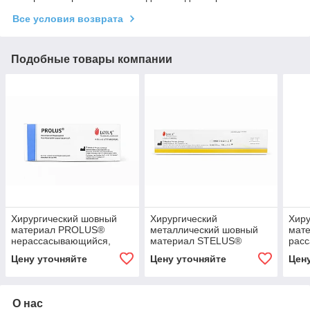
Все условия возврата
Подобные товары компании
Хирургический шовный
Хирургический
Хиру
материал PROLUS®
металлический шовный
мат
нерассасывающийся,
материал STELUS®
рас
монофиламентный
нерассасывающийся,
Мон
Цену уточняйте
Цену уточняйте
Цен
полипропилен
монофиламентный из
(п-Д
нержавеющей стали 316 L
О нас