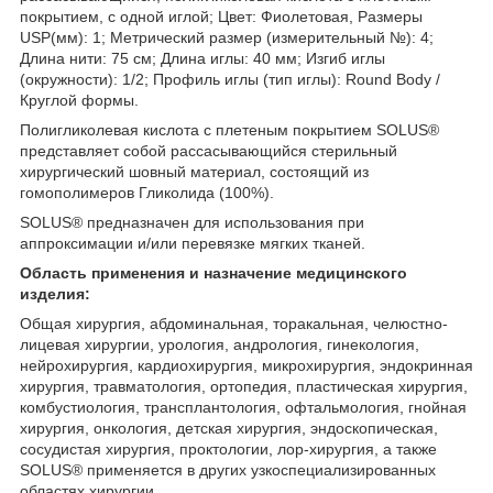
покрытием, с одной иглой; Цвет: Фиолетовая, Размеры
USP(мм): 1; Метрический размер (измерительный №): 4;
Длина нити: 75 см; Длина иглы: 40 мм; Изгиб иглы
(окружности): 1/2; Профиль иглы (тип иглы): Round Body /
Круглой формы.
Полигликолевая кислота с плетеным покрытием SOLUS®
представляет собой рассасывающийся стерильный
хирургический шовный материал, состоящий из
гомополимеров Гликолида (100%).
SOLUS® предназначен для использования при
аппроксимации и/или перевязке мягких тканей.
Область применения
и назначение
медицинского
изделия:
Общая хирургия, абдоминальная, торакальная, челюстно-
лицевая хирургии, урология, андрология, гинекология,
нейрохирургия, кардиохирургия, микрохирургия, эндокринная
хирургия, травматология, ортопедия, пластическая хирургия,
комбустиология, трансплантология, офтальмология, гнойная
хирургия, онкология, детская хирургия, эндоскопическая,
сосудистая хирургия, проктологии, лор-хирургия, а также
SOLUS® применяется в других узкоспециализированных
областях хирургии.