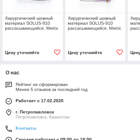
Хирургический шовный
Хирургический шовный
Хиру
материал SOLUS-910
материал SOLUS-910
мат
рассасывающийся, Metric
рассасывающийся, Metric
расс
2, USP 3-0, 75 см, 1 игла,
4, USP 1, 75 см, 1 игла, 30
2, U
26 мм, изгиб 1/2
мм, изгиб 1/2
20 м
Цену уточняйте
Цену уточняйте
Цен
О нас
Рейтинг не сформирован
Менее 5 отзывов за последний год
Работает с 17.02.2020
г. Петропавловск
Петропавловск, Казахстан
Контакты
Сегодня работает с 09:00 до 18:00