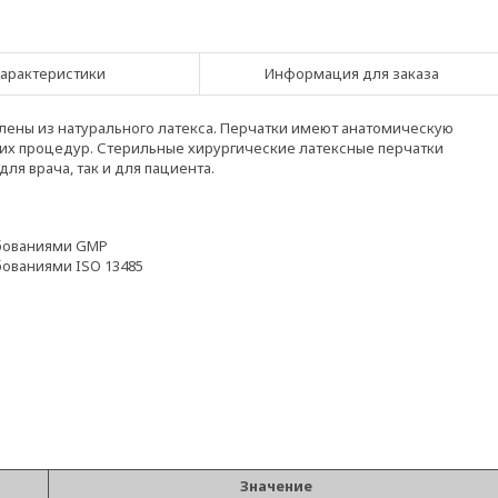
арактеристики
Информация для заказа
лены из натурального латекса. Перчатки имеют анатомическую
ких процедур. Стерильные хирургические латексные перчатки
я врача, так и для пациента.
ебованиями GMP
бованиями ISO 13485
Значение