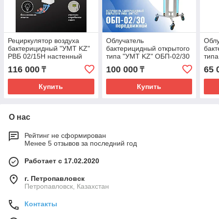
Рециркулятор воздуха
Облучатель
Обл
бактерицидный "УМТ KZ"
бактерицидный открытого
бакт
РВБ 02/15Н настенный
типа "УМТ KZ" ОБП-02/30
тип
передвижной
ОБП
116 000
100 000
65 
₸
₸
Купить
Купить
О нас
Рейтинг не сформирован
Менее 5 отзывов за последний год
Работает с 17.02.2020
г. Петропавловск
Петропавловск, Казахстан
Контакты