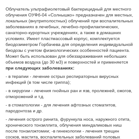
Облучатель ультрафиолетовый бактерицидный для местного
облучения ОУФб-04 «Солнышко» предназначен для местных,
локальных (внутриполостных) облучений при воспалительных
заболеваниях в лечебных, лечебно-профилактических,
санаторно-курортных учреждениях, а также в домашних
условиях. Имеет пластмассовый корпус, комплектуется
биодозиметром Горбачева для определения индивидуальной
биодозы с учетом физиологических особенностей пациента.
Может быть использован для обеззараживания небольших
объемов воздуха (до 30 м
3
) и поверхностей и применяется
при следующих заболеваниях:
- в терапии - лечение острых респираторных вирусных
инфекций (в том числе гриппа);
- в хирургии - лечения гнойных ран и язв, пролежней, ожогов,
отморожений и т.д.
- в стоматологии - для лечения афтозных стоматитов,
пародонтоза и др.
- лечения острого ринита, фурункула носа, наружного отита,
хронического тонзиллита, облучения миндаликовых ниш
после тонзилэктомии; -в гинекологии - лечения трещин
сосков, мастита, воспалительных заболеваний половых