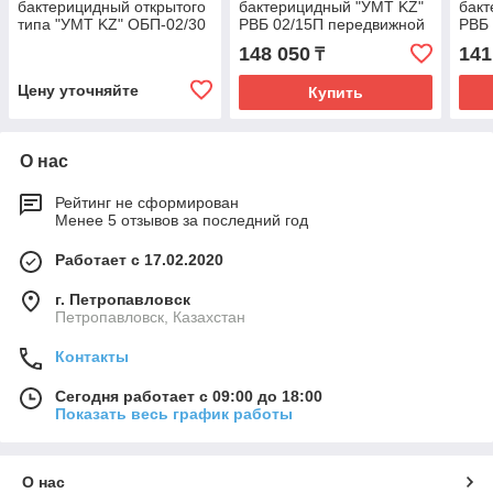
бактерицидный открытого
бактерицидный "УМТ KZ"
бакт
типа "УМТ KZ" ОБП-02/30
РВБ 02/15П передвижной
РВБ 
передвижной со
148 050
141
₸
счетчиком наработки
ламп
Цену уточняйте
Купить
О нас
Рейтинг не сформирован
Менее 5 отзывов за последний год
Работает с 17.02.2020
г. Петропавловск
Петропавловск, Казахстан
Контакты
Сегодня работает с 09:00 до 18:00
Показать весь график работы
О нас