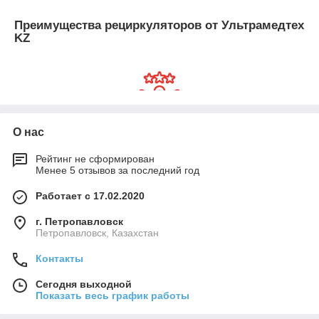
Преимущества рециркуляторов от Ультрамедтех
KZ
Показать всё
Сервис
О нас
Выполняем доставку по всем городам РК бесплатно.
Рейтинг не сформирован
Помимо этого предоставляем полный цикл услуг:
Менее 5 отзывов за последний год
первичная консультация, формирование предложения и
сервисное обслуживание.
Работает с 17.02.2020
г. Петропавловск
Петропавловск, Казахстан
Контакты
Сегодня выходной
Показать весь график работы
Надежность