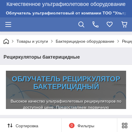
Качественное ультрафиолетовое оборудование
Облучатель ультрафиолетовый от компании ТОО "Ультрам
Товары и услуги
Бактерицидное оборудование
Реци
Рециркуляторы бактерицидные
ОБЛУЧАТЕЛЬ РЕЦИРКУЛЯТОР
БАКТЕРИЦИДНЫЙ
Высокое качество ультрафиолетовых рециркуляторов по
Показать всё
доступной цене. Предоставляем первичную
консультацию, бесплатную доставку по РК, сервисное
обслуживание. На всю медтехнику действует гарантия 24
Сортировка
0
Фильтры
месяца.